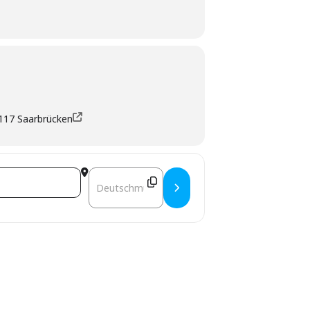
117 Saarbrücken
Destination Address - Flossentraining Dienstag []