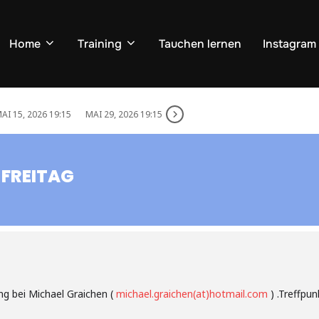
Home
Training
Tauchen lernen
Instagram
AI 15, 2026 19:15
MAI 29, 2026 19:15
 FREITAG
ng bei Michael Graichen (
michael.graichen(at)hotmail.com
) .Treffpu