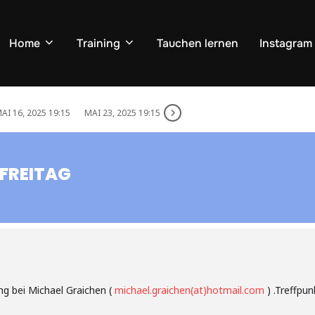
Home
Training
Tauchen lernen
Instagram
AI 16, 2025 19:15
MAI 23, 2025 19:15
 FREITAG
ng bei Michael Graichen (
michael.graichen(at)hotmail.com
) .Treffpu