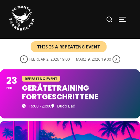
Zum
Inhalt
Suchen
SEITEN
springen
nach:
THIS IS A REPEATING EVENT
FEBRUAR 2, 2026 19:00
MÄRZ 9, 2026 19:00
23
REPEATING EVENT
GERÄTETRAINING
FEB
FORTGESCHRITTENE
19:00 - 20:00
Dudo Bad