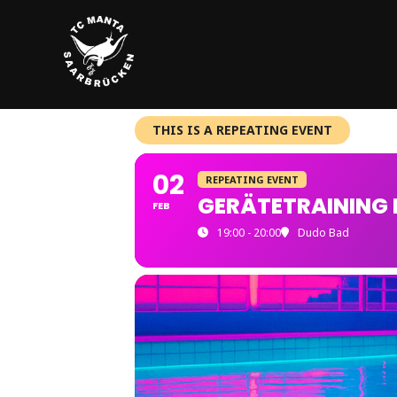
Zum
Inhalt
springen
THIS IS A REPEATING EVENT
02
REPEATING EVENT
GERÄTETRAINING 
FEB
19:00 - 20:00
Dudo Bad