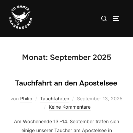
Zum
Inhalt
Suchen
SEITEN
springen
nach:
Monat:
September 2025
Tauchfahrt an den Apostelsee
Veröffentlicht
von
Philip
Tauchfahrten
September 13, 2025
am
Keine Kommentare
Am Wochenende 13.-14. September trafen sich
einige unserer Taucher am Apostelsee in