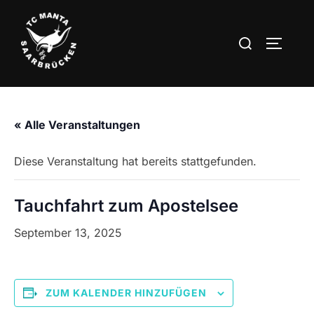
Zum
Inhalt
Suchen
SEITEN
springen
nach:
« Alle Veranstaltungen
Diese Veranstaltung hat bereits stattgefunden.
Tauchfahrt zum Apostelsee
September 13, 2025
ZUM KALENDER HINZUFÜGEN