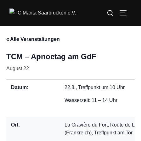
Zum
Suchen
Inhalt
SEITEN
nach:
springen
« Alle Veranstaltungen
TCM – Apnoetag am GdF
August 22
Datum:
22.8., Treffpunkt um 10 Uhr
Wasserzeit: 11 – 14 Uhr
Ort:
La Gravière du Fort, Route de Li
(Frankreich), Treffpunkt am Tor