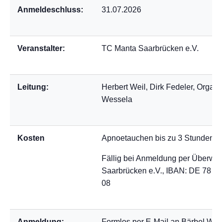
Anmeldeschluss:
31.07.2026
Veranstalter:
TC Manta Saarbrücken e.V.
Leitung:
Herbert Weil, Dirk Fedeler, Organi
Wessela
Kosten
Apnoetauchen bis zu 3 Stunden:
8
Fällig bei Anmeldung per Überwe
Saarbrücken e.V., IBAN: DE 78 5
08
Anmeldung:
Formlos per E-Mail an Bärbel Wes