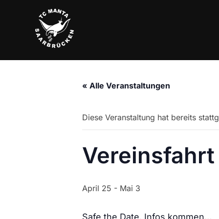
Zum
Inhalt
springen
« Alle Veranstaltungen
Diese Veranstaltung hat bereits statt
Vereinsfahrt
April 25
-
Mai 3
Safe the Date. Infos kommen…