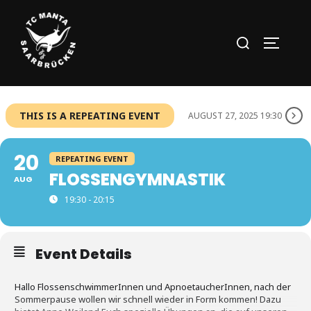
Zum
Inhalt
Suchen
SEITEN
springen
nach:
THIS IS A REPEATING EVENT
AUGUST 27, 2025 19:30
20
REPEATING EVENT
FLOSSENGYMNASTIK
AUG
19:30 - 20:15
Event Details
Hallo FlossenschwimmerInnen und ApnoetaucherInnen, nach der
Sommerpause wollen wir schnell wieder in Form kommen! Dazu