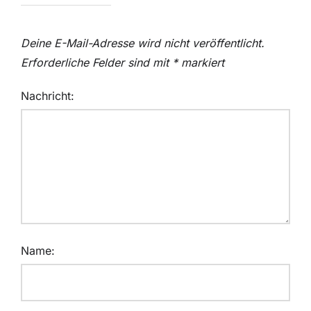
2 Termine: Mittwoch, 20.08.25 und 27.08.25
Deine E-Mail-Adresse wird nicht veröffentlicht.
Erforderliche Felder sind mit
*
markiert
Treffen um 19.30 – 20.15 Uhr
Nachricht:
Ort: Empore der Schwimmhalle der Hermann Neuberger
Sportschule
Eine Anmeldung ist nicht nötig. Einfach nur kommen und
mitmachen
Rückfragen gerne an a.weiland(at)vitalite.de
Name: