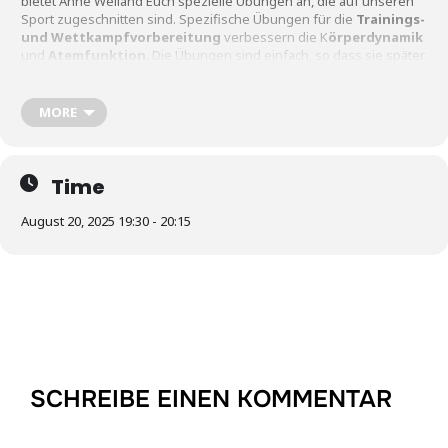
bietet Anne Weiland Euch spezielle Übungen an, die auf unseren
Sport zugeschnitten sind. Spezifische Übungen für die
Trainings-
und Wettkampfvorbereitung
verbessern die K
örperdynamik
und
Atemfunktion
. Die Übungen sind einfach, so dass sie später
leicht als Eigenprogramm durchgeführt werden können.
MORE
Wir machen:
Time
Funktionelle Übungen für wichtige Muskelgruppen, z.B. Waden,
August 20, 2025 19:30 - 20:15
Rumpf
Gelenkmobilisationen, z.B. Sprunggelenke, Brustwirbelsäule,
Schultern
Körperwahrnehmung
SCHREIBE EINEN KOMMENTAR
Atemübungen