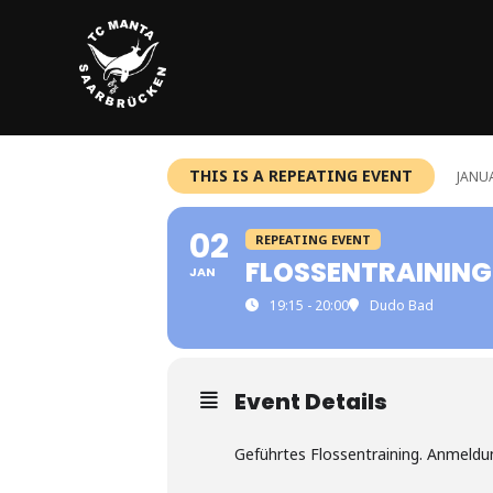
Zum
Inhalt
springen
THIS IS A REPEATING EVENT
JANUA
02
REPEATING EVENT
FLOSSENTRAINING
JAN
19:15 - 20:00
Dudo Bad
Event Details
Geführtes Flossentraining. Anmeldu