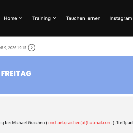
Home
Training
Tauchen lernen
Instagram
R 9, 2026 19:15
 FREITAG
ng bei Michael Graichen (
michael.graichen(at)hotmail.com
) .Treffpu