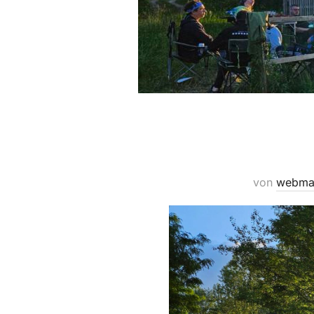
von
webma