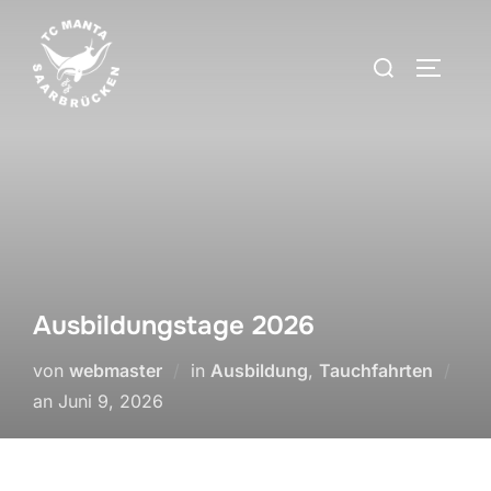
Zum
Inhalt
Suchen
SEITEN
springen
nach:
Ausbildungstage 2026
von
webmaster
in
Ausbildung
,
Tauchfahrten
Veröffentlicht
an
Juni 9, 2026
am