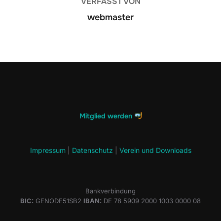
VERFASST VON
webmaster
Mitglied werden
Impressum
|
Datenschutz
|
Verein und Downloads
Bankverbindung
BIC:
GENODE51SB2
IBAN:
DE 78 5909 2000 1003 0000 08