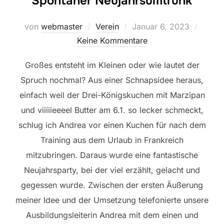
Spontaner Neujahrsumtrunk
Veröffentlicht
von
webmaster
Verein
Januar 6, 2023
am
Keine Kommentare
Großes entsteht im Kleinen oder wie lautet der
Spruch nochmal? Aus einer Schnapsidee heraus,
einfach weil der Drei-Königskuchen mit Marzipan
und viiiiieeeel Butter am 6.1. so lecker schmeckt,
schlug ich Andrea vor einen Kuchen für nach dem
Training aus dem Urlaub in Frankreich
mitzubringen. Daraus wurde eine fantastische
Neujahrsparty, bei der viel erzählt, gelacht und
gegessen wurde. Zwischen der ersten Äußerung
meiner Idee und der Umsetzung telefonierte unsere
Ausbildungsleiterin Andrea mit dem einen und