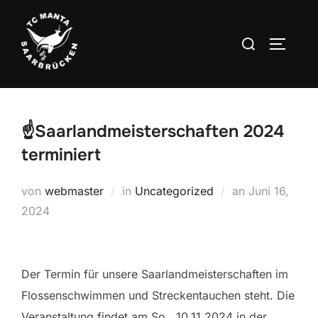
Zum
Inhalt
Suchen
SEITEN
springen
nach:
☝️Saarlandmeisterschaften 2024
terminiert
Veröffentlich
von
webmaster
in
Uncategorized
an
Juni 16,
am
2024
Der Termin für unsere Saarlandmeisterschaften im
Flossenschwimmen und Streckentauchen steht. Die
Veranstaltung findet am So., 10.11.2024 in der