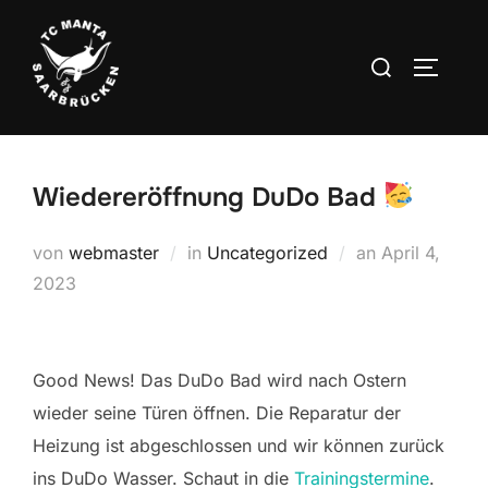
Zum
Inhalt
Suchen
SEITEN
springen
nach:
Wiedereröffnung DuDo Bad
Veröffentlich
von
webmaster
in
Uncategorized
an
April 4,
am
2023
Good News! Das DuDo Bad wird nach Ostern
wieder seine Türen öffnen. Die Reparatur der
Heizung ist abgeschlossen und wir können zurück
ins DuDo Wasser. Schaut in die
Trainingstermine
.