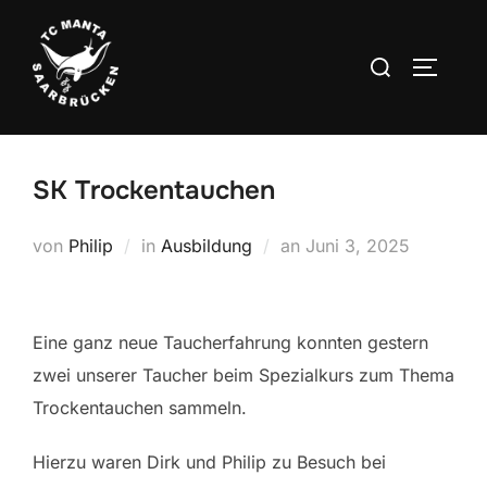
Zum
Inhalt
Suchen
SEITEN
springen
nach:
SK Trockentauchen
Veröffentlicht
von
Philip
in
Ausbildung
an
Juni 3, 2025
am
Eine ganz neue Taucherfahrung konnten gestern
zwei unserer Taucher beim Spezialkurs zum Thema
Trockentauchen sammeln.
Hierzu waren Dirk und Philip zu Besuch bei