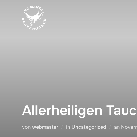
Zum
Inhalt
springen
Allerheiligen Tau
Veröffe
von
webmaster
in
Uncategorized
an
Novem
am