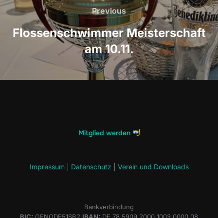
Previous
Previous
Flossenschwimmer Meisterschaft
am 10.11.
Mitglied werden
Impressum
|
Datenschutz
|
Verein und Downloads
Bankverbindung
BIC:
GENODE51SB2
IBAN:
DE 78 5909 2000 1003 0000 08