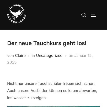
Zum
Inhalt
Suchen
SEITEN
springen
nach:
Der neue Tauchkurs geht los!
Veröffentlicht
von
Claire
in
Uncategorized
an
Januar 15,
am
2025
Nicht nur unsere Tauchschüler freuen sich schon.
Auch unsere Ausbilder können es kaum abwarten,
ins wasser zu steigen.